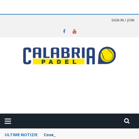
SIGN IN / JOIN
ULTIME NOTIZIE
Cosenza Open Padel Show: Tutti i vincitori