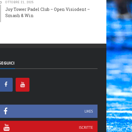
OTTOBRE 21, 2025
Joy Tower Padel Club – Open Visiodent –
Smash & Win
SEGUICI
LIKES
ISCRITTE