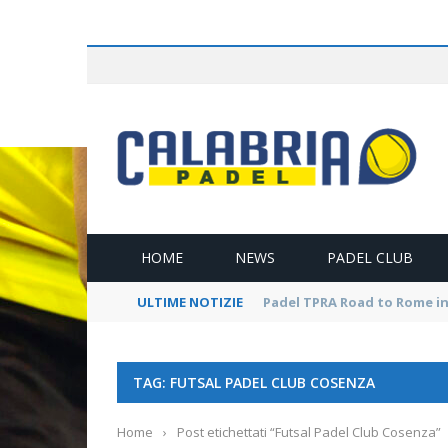
L
HOME
NEWS
PADEL CLUB
ULTIME NOTIZIE
Cosenza Open Padel Show: Tu
TAG: FUTSAL PADEL CLUB COSENZA
Home
›
Post etichettati “Futsal Padel Club Cosenza”