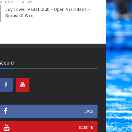
OTTOBRE 21, 2025
Joy Tower Padel Club – Open Visiodent –
Smash & Win
SEGUICI
LIKES
ISCRITTE