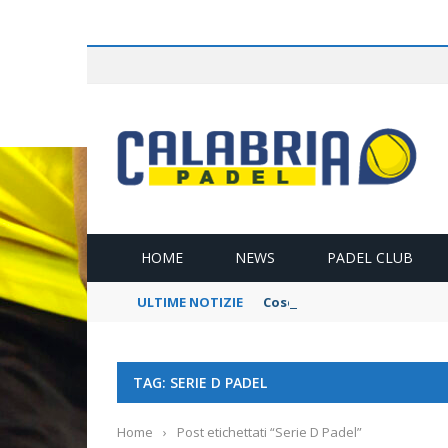
L
HOME
NEWS
PADEL CLUB
ULTIME NOTIZIE
Cosenza Open Padel Show: Tu
TAG: SERIE D PADEL
Home
›
Post etichettati “Serie D Padel”