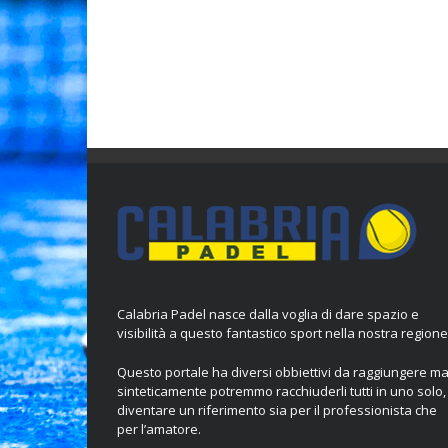
Calabria Padel nasce dalla voglia di dare spazio e
visibilità a questo fantastico sport nella nostra regione
Questo portale ha diversi obbiettivi da raggiungere m
sinteticamente potremmo racchiuderli tutti in uno solo,
diventare un riferimento sia per il professionista che
per l’amatore.